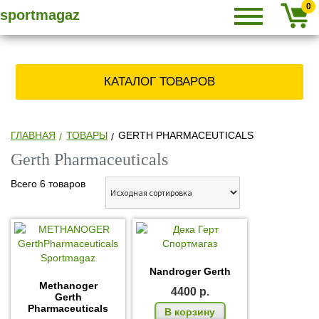
Primary
SPORTMAGAZ
Skip
СПОРТМАГАЗ
0
sportmagaz
Menu
to
content
» КУПИТЬ
КАТАЛОГ ТОВАРОВ
СТЕРОИДЫ,
ЗАКАЗАТЬ
ГЛАВНАЯ
ТОВАРЫ
GERTH PHARMACEUTICALS
Gerth Pharmaceuticals
АНАБОЛИКИ
Всего 6 товаров
ПО ПОЧТЕ
Nandroger Gerth
Methanoger
4400
р.
Gerth
Pharmaceuticals
В корзину