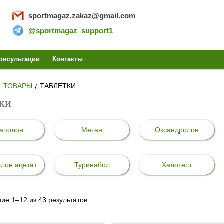
sportmagaz.zakaz@gmail.com
@sportmagaz_support1
PORTMA
онсультации
Контакты
ТОВАРЫ
ТАБЛЕТКИ
ИТЬ СТЕ
ки
аполон
Метан
Оксандролон
ЗАКАЗ
лон ацетат
Туринабол
Халотест
НАБОЛИ
ие 1–12 из 43 результатов