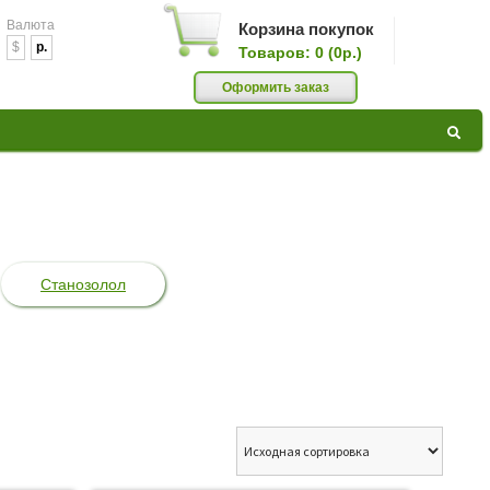
Валюта
Корзина покупок
$
p.
Товаров: 0 (0р.)
0
Оформить заказ
GAZ »
РОИДЫ,
Станозолол
АТЬ
КИ ПО