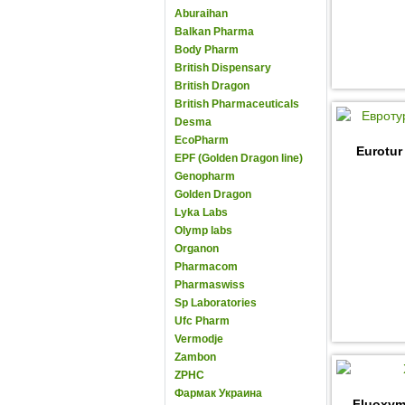
Aburaihan
Balkan Pharma
Body Pharm
British Dispensary
British Dragon
British Pharmaceuticals
Desma
EcoPharm
Eurotur
EPF (Golden Dragon line)
Genopharm
Golden Dragon
Lyka Labs
Olymp labs
Organon
Pharmacom
Pharmaswiss
Sp Laboratories
Ufc Pharm
Vermodje
Zambon
ZPHC
Фармак Украина
Fluoxym