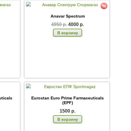
Е
Anavar Spectrum
4950
р.
4000
р.
В корзину
ticals
Eurostan Euro Prime Farmaceuticals
(EPF)
1500
р.
В корзину