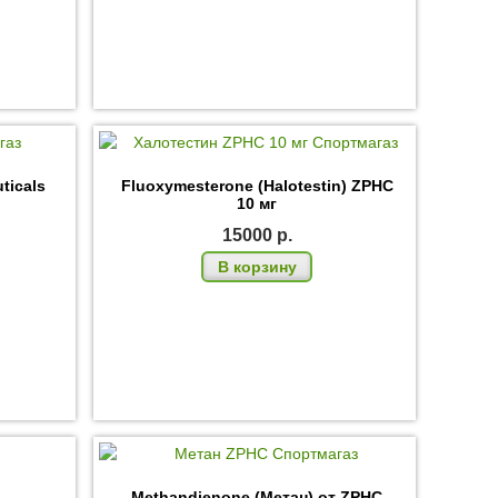
ticals
Fluoxymesterone (Halotestin) ZPHC
10 мг
15000
р.
В корзину
Methandienone (Метан) от ZPHC