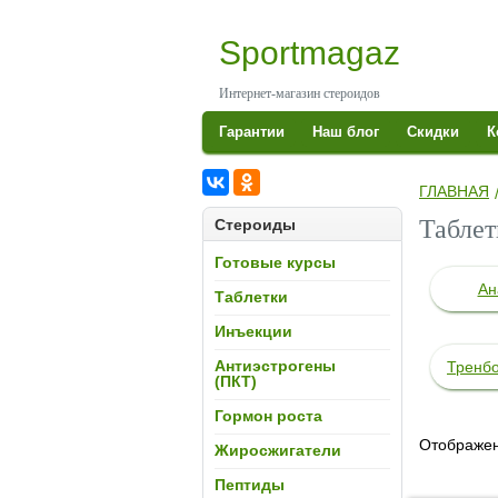
Skip
to
Sportmagaz
content
Интернет-магазин стероидов
S
СПОРТМАГАЗ
Гарантии
Наш блог
Скидки
К
ГЛАВНАЯ
КУП
Таблет
Стероиды
Готовые курсы
Ан
Таблетки
Инъекции
Антиэстрогены
Тренбо
(ПКТ)
Гормон роста
А
Отображен
Жиросжигатели
Пептиды