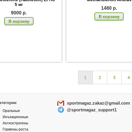
5 мг
1480
р.
9000
р.
В корзину
В корзину
1
2
3
4
атегории
sportmagaz.zakaz@gmail.com
@sportmagaz_support1
Оральные
Инъекционные
Антиэстрогены
Гормоны роста