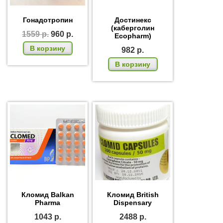
Гонадотропин
Достинекс
(каберголин
1559
р.
960
р.
Ecopharm)
В корзину
982
р.
В корзину
Кломид Balkan
Кломид British
Pharma
Dispensary
1043
р.
2488
р.