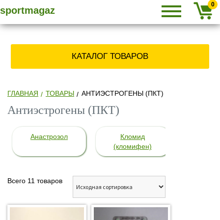
Primary
SPORTMAGAZ
Skip
СПОРТМАГАЗ
0
sportmagaz
Menu
to
content
» КУПИТЬ
КАТАЛОГ ТОВАРОВ
СТЕРОИДЫ,
ЗАКАЗАТЬ
ГЛАВНАЯ
ТОВАРЫ
АНТИЭСТРОГЕНЫ (ПКТ)
Антиэстрогены (ПКТ)
АНАБОЛИКИ
Анастрозол
Кломид
Пров
(кломифен)
ПО ПОЧТЕ
Всего 11 товаров