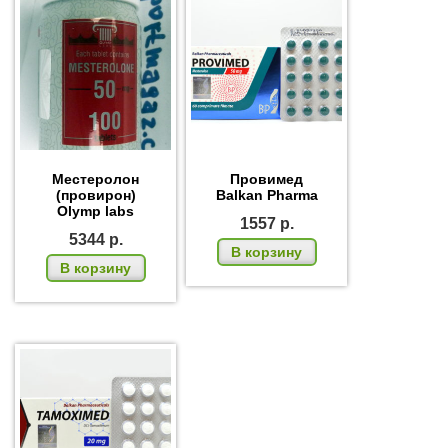
Местеролон
Провимед
(провирон)
Balkan Pharma
Olymp labs
1557
р.
5344
р.
В корзину
В корзину