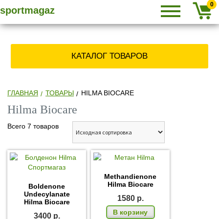
Primary
SPORTMAGAZ
Skip
СПОРТМАГАЗ
0
sportmagaz
Menu
to
content
» КУПИТЬ
КАТАЛОГ ТОВАРОВ
СТЕРОИДЫ,
ЗАКАЗАТЬ
ГЛАВНАЯ
ТОВАРЫ
HILMA BIOCARE
Hilma Biocare
АНАБОЛИКИ
Всего 7 товаров
ПО ПОЧТЕ
Methandienone
Hilma Biocare
Boldenone
Undecylanate
1580
р.
Hilma Biocare
В корзину
3400
р.