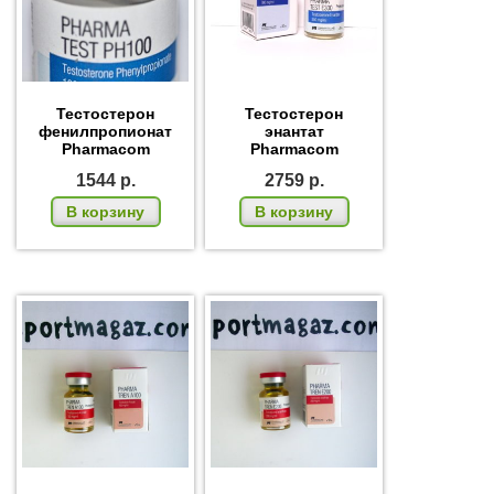
Тестостерон
Тестостерон
фенилпропионат
энантат
Pharmacom
Pharmacom
1544
р.
2759
р.
В корзину
В корзину