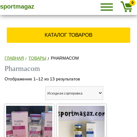
Primary
SPORTMAGAZ
Skip
СПОРТМАГАЗ
0
sportmagaz
Menu
to
content
» КУПИТЬ
КАТАЛОГ ТОВАРОВ
СТЕРОИДЫ,
ЗАКАЗАТЬ
ГЛАВНАЯ
ТОВАРЫ
PHARMACOM
Pharmacom
АНАБОЛИКИ
Отображение 1–12 из 13 результатов
ПО ПОЧТЕ