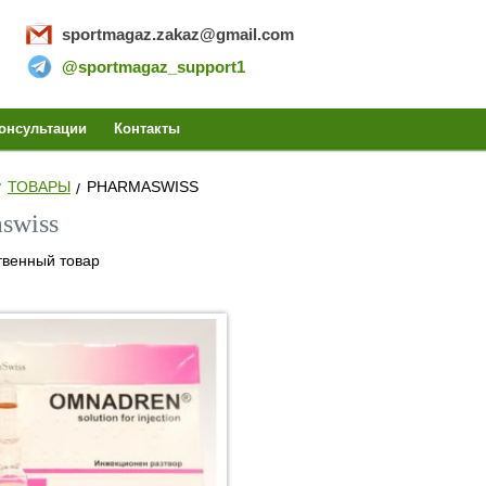
sportmagaz.zakaz@gmail.com
@sportmagaz_support1
PORTMA
онсультации
Контакты
ТОВАРЫ
PHARMASWISS
ИТЬ СТЕ
swiss
твенный товар
ЗАКАЗ
НАБОЛИ