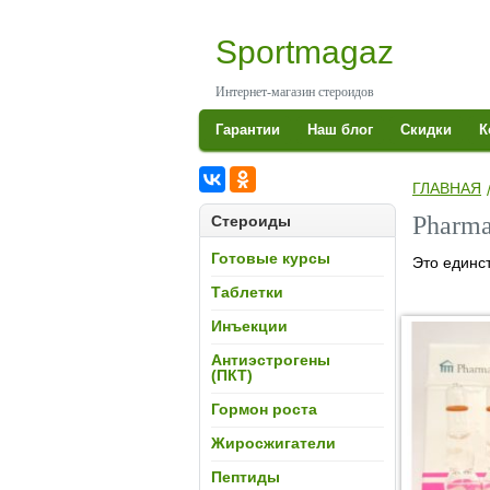
Skip
to
Sportmagaz
content
Интернет-магазин стероидов
S
СПОРТМАГАЗ
Гарантии
Наш блог
Скидки
К
ГЛАВНАЯ
КУП
Pharma
Стероиды
Готовые курсы
Это единс
Таблетки
Инъекции
Антиэстрогены
(ПКТ)
Гормон роста
А
Жиросжигатели
Пептиды