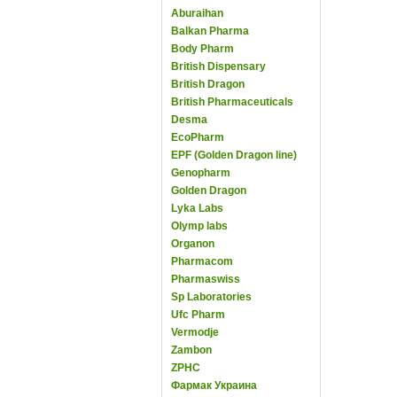
Aburaihan
Balkan Pharma
Body Pharm
British Dispensary
British Dragon
British Pharmaceuticals
Desma
EcoPharm
EPF (Golden Dragon line)
Genopharm
Golden Dragon
Lyka Labs
Olymp labs
Organon
Pharmacom
Pharmaswiss
Sp Laboratories
Ufc Pharm
Vermodje
Zambon
ZPHC
Фармак Украина