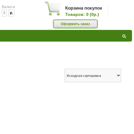
Валюта
Корзина покупок
$
p.
Товаров: 0 (0р.)
0
Оформить заказ
GAZ »
РОИДЫ,
АТЬ
КИ ПО