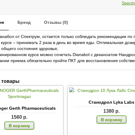
Spect
ПОЧТ
ие
Бренд
Отзывы (0)
анабол от Спектрум, остается только соблюдать рекомендации по 
 курсе – принимать 2 раза в день во время еды. Оптимальная дози
общего состояния здоровья;
инированном курсе можно сочетать Dianabol с деканоатом Нандро
ании приема обязательно пройти ПКТ для восстановления собстве
 товары
Станодрол Lyka Labs
ger Gerth Pharmaceuticals
1380
р.
1560
р.
В корзину
В корзину