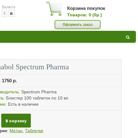
Валюта
Корзина покупок
$
p.
Товаров: 0 (0р.)
0
Оформить заказ
GAZ »
РОИДЫ,
nabol Spectrum Pharma
:
1750
р.
АТЬ
водитель:
Spectrum Pharma
ль:
Блистер 100 таблеток по 10 мг.
ие:
Есть в наличии
ество
В корзину
КИ ПО
bol
rum
ории:
Метан
,
Таблетки
a