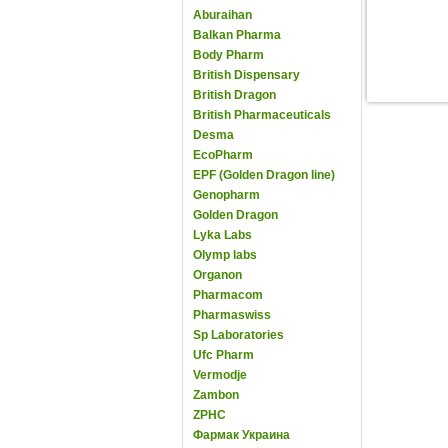
Aburaihan
Balkan Pharma
Body Pharm
British Dispensary
British Dragon
British Pharmaceuticals
Desma
EcoPharm
EPF (Golden Dragon line)
Genopharm
Golden Dragon
Lyka Labs
Olymp labs
Organon
Pharmacom
Pharmaswiss
Sp Laboratories
Ufc Pharm
Vermodje
Zambon
ZPHC
Фармак Украина