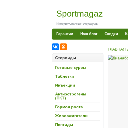
Skip
to
Sportmagaz
content
Интернет-магазин стероидов
S
СПОРТМАГАЗ
Гарантии
Наш блог
Скидки
К
ГЛАВНАЯ
КУП
Стероиды
Готовые курсы
Таблетки
Инъекции
Антиэстрогены
(ПКТ)
Гормон роста
А
Жиросжигатели
Пептиды