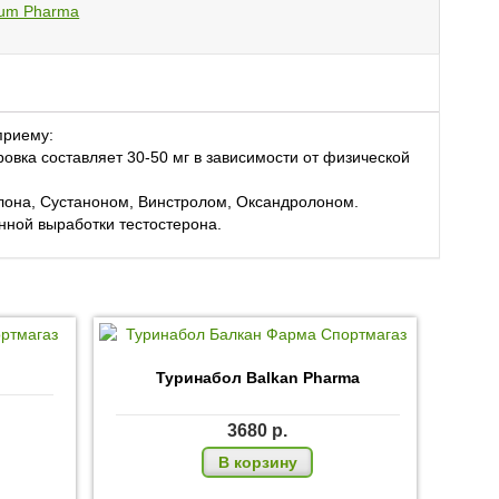
rum Pharma
Е
приему:
ровка составляет 30-50 мг в зависимости от физической
лона, Сустаноном, Винстролом, Оксандролоном.
нной выработки тестостерона.
Туринабол Balkan Pharma
3680
р.
из 5
В корзину