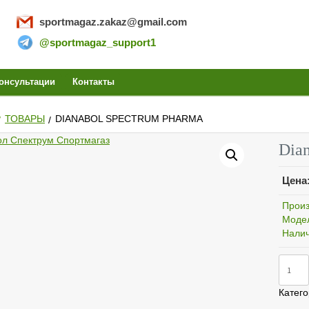
sportmagaz.zakaz@gmail.com
@sportmagaz_support1
PORTMA
онсультации
Контакты
ТОВАРЫ
DIANABOL SPECTRUM PHARMA
ИТЬ СТЕ
Dia
Цена
ЗАКАЗ
Произ
Моде
Налич
Колич
НАБОЛИ
Diana
Spect
Катег
Pharm