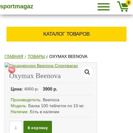
Primary
SPORTMAGAZ
Skip
СПОРТМАГАЗ
0
sportmagaz
Menu
to
content
» КУПИТЬ
КАТАЛОГ ТОВАРОВ
СТЕРОИДЫ,
ЗАКАЗАТЬ
ГЛАВНАЯ
ТОВАРЫ
OXYMAX BEENOVA
АНАБОЛИКИ
Oxymax Beenova
Цена:
4900
р.
3900
р.
ПО ПОЧТЕ
Производитель:
Beenova
Модель:
Банка 100 таблеток по 10 мг.
Наличие:
Есть в наличии
Количество
В корзину
Oxymax