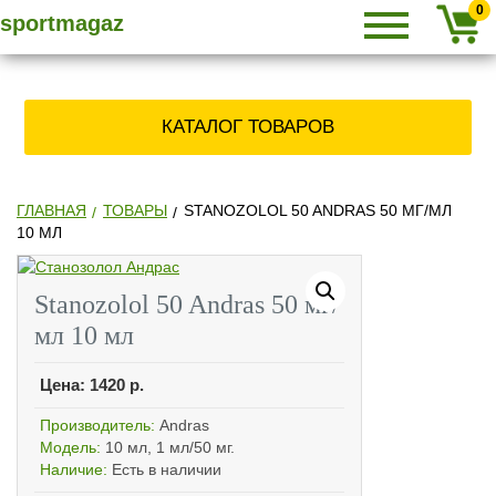
Primary
SPORTMAGAZ
Skip
СПОРТМАГАЗ
0
sportmagaz
Menu
to
content
» КУПИТЬ
КАТАЛОГ ТОВАРОВ
СТЕРОИДЫ,
ЗАКАЗАТЬ
ГЛАВНАЯ
ТОВАРЫ
STANOZOLOL 50 ANDRAS 50 МГ/МЛ
10 МЛ
АНАБОЛИКИ
Stanozolol 50 Andras 50 мг/
мл 10 мл
ПО ПОЧТЕ
Цена:
1420
р.
Производитель:
Andras
Модель:
10 мл, 1 мл/50 мг.
Наличие:
Есть в наличии