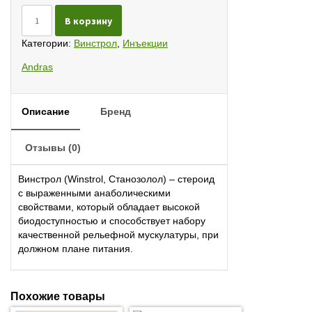
Количество
В корзину
Stanozolol
50
Категории:
Винстрол
,
Инъекции
Andras
50
Andras
мг/
мл
10
Описание
Бренд
мл
Отзывы (0)
Винстрол (Winstrol, Станозолол) – стероид
с выраженными анаболическими
свойствами, который обладает высокой
биодоступностью и способствует набору
качественной рельефной мускулатуры, при
должном плане питания.
Похожие товары