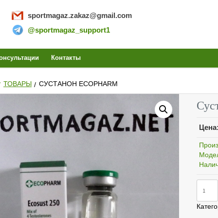
sportmagaz.zakaz@gmail.com
@sportmagaz_support1
PORTMA
онсультации
Контакты
ТОВАРЫ
СУСТАНОН ECOPHARM
ИТЬ СТЕ
Сус
Цена
ЗАКАЗ
Произ
Моде
Налич
Колич
НАБОЛИ
Суста
EcoPh
Катег