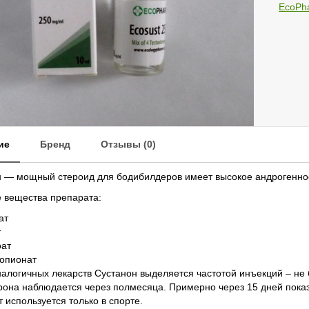
EcoPh
ПОЧТ
ие
Бренд
Отзывы (0)
 — мощный стероид для бодибилдеров имеет высокое андрогенное
 вещества препарата:
ат
т
оат
опионат
алогичных лекарств Сустанон выделяется частотой инъекций – не 
рона наблюдается через полмесяца. Примерно через 15 дней показ
 используется только в спорте.