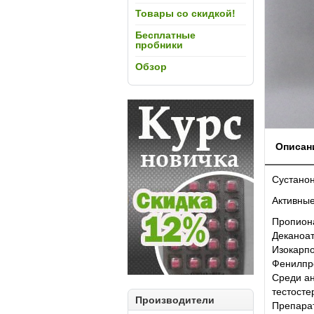
Товары со скидкой!
Бесплатные
пробники
Обзор
Описан
Сустанон
Активные
Пропион
Деканоа
Изокарп
Фенилпр
Среди ан
тестосте
Производители
Препарат