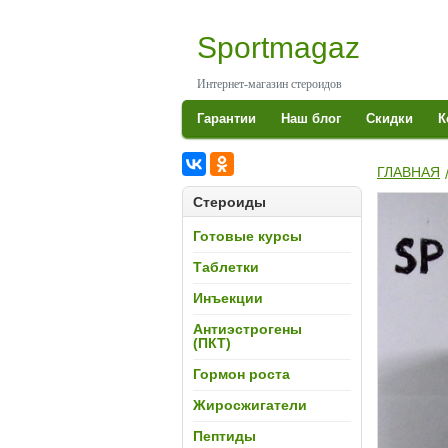
Skip
to
Sportmagaz
content
Интернет-магазин стероидов
S
СПОРТМАГАЗ
Гарантии
Наш блог
Скидки
К
ГЛАВНАЯ
КУП
Стероиды
Готовые курсы
Таблетки
Инъекции
Антиэстрогены
(ПКТ)
Гормон роста
А
Жиросжигатели
Пептиды