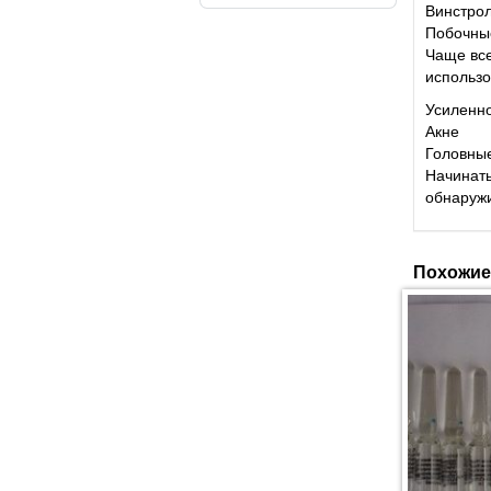
Винстрол
Побочны
Чаще все
использо
Усиленн
Акне
Головны
Начинать
обнаружи
Похожие