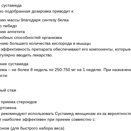
 сустамеда
о подобранная дозировка приводит к:
ию массы благодаря синтезу белка
ю либидо
ию аппетита
робных способностей организма
ению большего количества кислорода в мышцы
эффективность препарата обеспечивают его компоненты, которые 
гулярно вводить лекарство.
ние сустамеда
ема – не более 8 недель по 250-750 мг на 1 неделю. При назначе
сти:
ный стаж
 приема стероидов
ортсмена
 рекомендуют использовать Сустамед женщинам из-за вероятност
 наиболее эффективен при приеме совместно с:
ном (для быстрого набора веса)