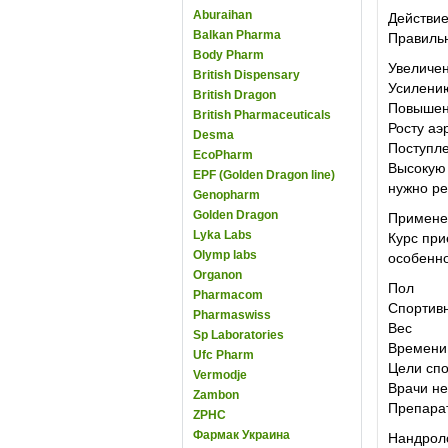
Aburaihan
Действие
Balkan Pharma
Правильн
Body Pharm
Увеличен
British Dispensary
Усилени
British Dragon
Повышен
British Pharmaceuticals
Росту аэ
Desma
Поступл
EcoPharm
Высокую 
EPF (Golden Dragon line)
нужно ре
Genopharm
Golden Dragon
Примене
Lyka Labs
Курс при
Olymp labs
особенно
Organon
Пол
Pharmacom
Спортив
Pharmaswiss
Вес
Sp Laboratories
Времени
Ufc Pharm
Цели сп
Vermodje
Врачи не
Zambon
Препарат
ZPHC
Фармак Украина
Нандроло