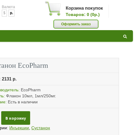
Валюта
Корзина покупок
$
p.
Товаров: 0 (0р.)
0
Оформить заказ
GAZ »
РОИДЫ,
танон EcoPharm
:
2131
р.
АТЬ
водитель:
EcoPharm
ль:
Флакон 10мл, 1мл/250мг.
ие:
Есть в наличии
ество
В корзину
КИ ПО
нон
arm
ории:
Инъекции
,
Сустанон