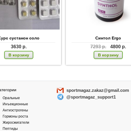
Курс сустанон соло
Синтол Ergo
3630
р.
7293
р.
4800
р.
В корзину
В корзину
атегории
sportmagaz.zakaz@gmail.com
@sportmagaz_support1
Оральные
Инъекционные
Антиэстрогены
Гормоны роста
Жиросжигатели
Пептиды