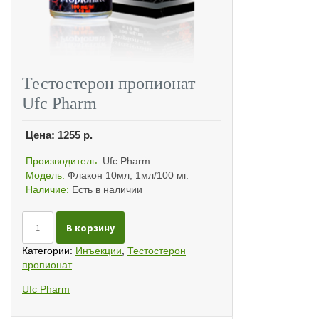
Тестостерон пропионат
Ufc Pharm
Цена:
1255
р.
Производитель:
Ufc Pharm
Модель:
Флакон 10мл, 1мл/100 мг.
Наличие:
Есть в наличии
Количество
В корзину
Тестостерон
пропионат
Категории:
Инъекции
,
Тестостерон
Ufc
пропионат
Pharm
Ufc Pharm