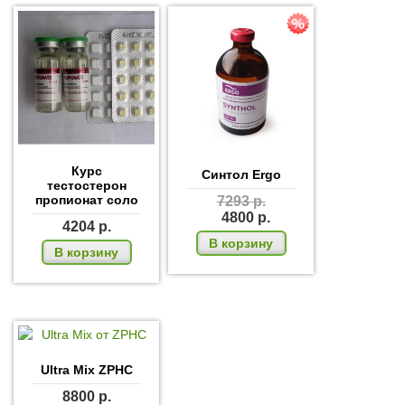
Курс
Синтол Ergo
тестостерон
пропионат соло
7293
р.
4800
р.
4204
р.
В корзину
В корзину
Ultra Mix ZPHC
8800
р.