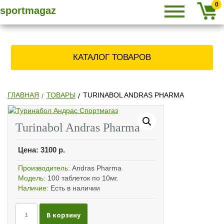
Primary
SPORTMAGAZ
Skip
СПОРТМАГАЗ
0
sportmagaz
Menu
to
content
» КУПИТЬ
КАТАЛОГ ТОВАРОВ
СТЕРОИДЫ,
ЗАКАЗАТЬ
ГЛАВНАЯ
ТОВАРЫ
TURINABOL ANDRAS PHARMA
АНАБОЛИКИ
Turinabol Andras Pharma
Цена:
3100
р.
ПО ПОЧТЕ
Производитель:
Andras Pharma
Модель:
100 таблеток по 10мг.
Наличие:
Есть в наличии
Количество
В корзину
Turinabol